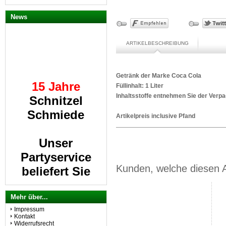
News
ARTIKELBESCHREIBUNG
15 Jahre
Getränk der Marke Coca Cola
Füllinhalt: 1 Liter
Schnitzel
Inhaltsstoffe entnehmen Sie der Verp
Schmiede
Artikelpreis inclusive Pfand
Unser
Partyservice
beliefert Sie
Kunden, welche diesen Ar
gerne.
Mehr über...
Impressum
Kontakt
A
lle Schnitzel
Widerrufsrecht