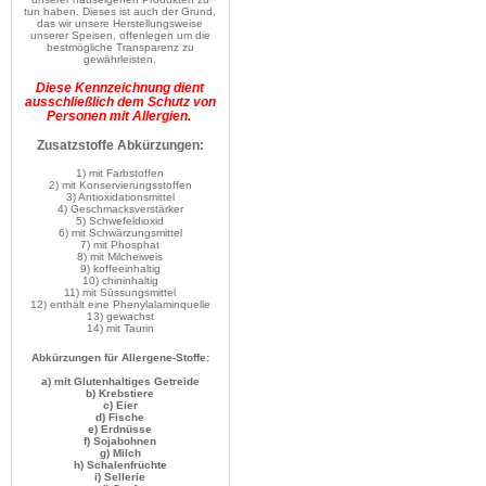
tun haben. Dieses ist auch der Grund,
das wir unsere Herstellungsweise
unserer Speisen, offenlegen um die
bestmögliche Transparenz zu
gewährleisten.
Diese Kennzeichnung dient
ausschließlich dem Schutz von
Personen mit Allergien.
Zusatzstoffe Abkürzungen:
1) mit Farbstoffen
2) mit Konservierungsstoffen
3) Antioxidationsmittel
4) Geschmacksverstärker
5) Schwefeldioxid
6) mit Schwärzungsmittel
7) mit Phosphat
8) mit Milcheiweis
9) koffeeinhaltig
10) chininhaltig
11) mit Süssungsmittel
12) enthält eine Phenylalaminquelle
13) gewachst
14) mit Taurin
Abkürzungen für Allergene-Stoffe:
a) mit Glutenhaltiges Getreide
b) Krebstiere
c) Eier
d) Fische
e) Erdnüsse
f) Sojabohnen
g) Milch
h) Schalenfrüchte
i) Sellerie