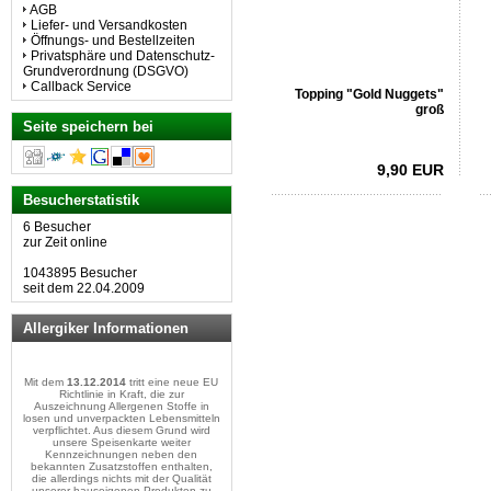
auch vom Kalb
AGB
Liefer- und Versandkosten
Öffnungs- und Bestellzeiten
Privatsphäre und Datenschutz-
Grundverordnung (DSGVO)
Callback Service
Topping "Gold Nuggets"
groß
Seite speichern bei
9,90 EUR
Besucherstatistik
6 Besucher
zur Zeit online
1043895 Besucher
seit dem 22.04.2009
Allergiker Informationen
Mit dem
13.12.2014
tritt eine neue EU
Richtlinie in Kraft, die zur
Auszeichnung Allergenen Stoffe in
losen und unverpackten Lebensmitteln
verpflichtet. Aus diesem Grund wird
unsere Speisenkarte weiter
Kennzeichnungen neben den
bekannten Zusatzstoffen enthalten,
die allerdings nichts mit der Qualität
unserer hauseigenen Produkten zu