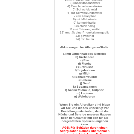
3) Antioxidationsmittel
4) Geschmacksverstärker
5) Schwefeldioxid
6) mit Schwärzungsmittel
7) mit Phosphat
8) mit Milcheiweis
9) koffeeinhaltig
10) chininhaltig
11) mit Süssungsmittel
12) enthält eine Phenylalaminquelle
13) gewachst
14) mit Taurin
Abkürzungen für Allergene-Stoffe:
a) mit Glutenhaltiges Getreide
b) Krebstiere
c) Eier
d) Fische
e) Erdnüsse
f) Sojabohnen
g) Milch
h) Schalenfrüchte
i) Sellerie
j) Senf
k) Sesamsamen
n) Weichtieren
Wenn Sie ein Allergiker sind bitten
wir Sie uns dieses unbedingt vor
Bestellung mitzuteilen, damit die
Küche und Service unseres Hauses
noch behutsamer mit den für Sie
hergestellten Speisen umgehen
kann.
AGB: Für Schäden durch einen
Allergischen Schock übernehmen