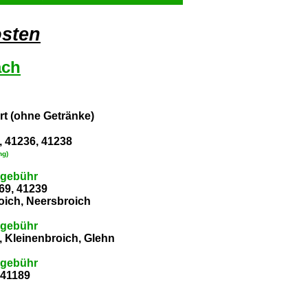
osten
ach
rt (ohne Getränke)
, 41236, 41238
ng)
ergebühr
069, 41239
oich, Neersbroich
ergebühr
, Kleinenbroich, Glehn
ergebühr
 41189