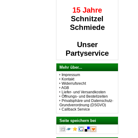
15 Jahre
Schnitzel
Schmiede
Unser
Partyservice
beliefert Sie
gerne.
Mehr über...
Impressum
Kontakt
Widerrufsrecht
A
lle Schnitzel
AGB
Liefer- und Versandkosten
auch vom Kalb
Öffnungs- und Bestellzeiten
Privatsphäre und Datenschutz-
Grundverordnung (DSGVO)
Callback Service
Seite speichern bei