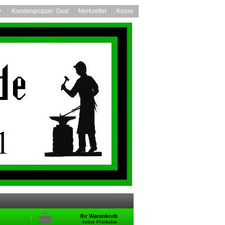
n
Kundengruppe: Gast
Merkzettel
Kasse
Ihr Warenkorb
keine Produkte