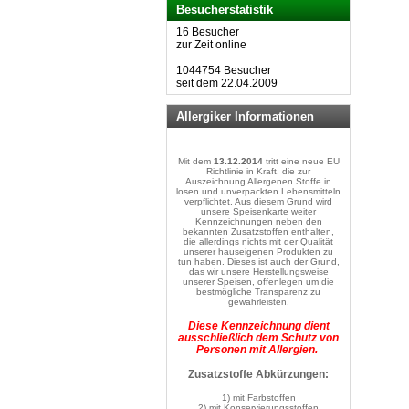
Besucherstatistik
16 Besucher
zur Zeit online
1044754 Besucher
seit dem 22.04.2009
Allergiker Informationen
Mit dem
13.12.2014
tritt eine neue EU
Richtlinie in Kraft, die zur
Auszeichnung Allergenen Stoffe in
losen und unverpackten Lebensmitteln
verpflichtet. Aus diesem Grund wird
unsere Speisenkarte weiter
Kennzeichnungen neben den
bekannten Zusatzstoffen enthalten,
die allerdings nichts mit der Qualität
unserer hauseigenen Produkten zu
tun haben. Dieses ist auch der Grund,
das wir unsere Herstellungsweise
unserer Speisen, offenlegen um die
bestmögliche Transparenz zu
gewährleisten.
Diese Kennzeichnung dient
ausschließlich dem Schutz von
Personen mit Allergien.
Zusatzstoffe Abkürzungen:
1) mit Farbstoffen
2) mit Konservierungsstoffen