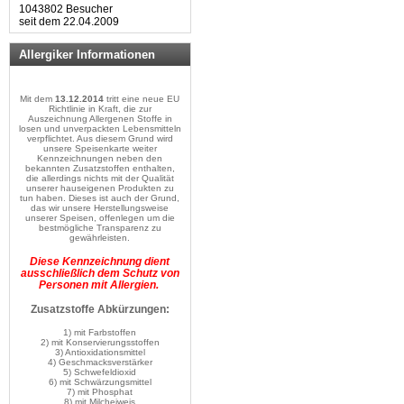
1043802 Besucher
seit dem 22.04.2009
Allergiker Informationen
Mit dem
13.12.2014
tritt eine neue EU
Richtlinie in Kraft, die zur
Auszeichnung Allergenen Stoffe in
losen und unverpackten Lebensmitteln
verpflichtet. Aus diesem Grund wird
unsere Speisenkarte weiter
Kennzeichnungen neben den
bekannten Zusatzstoffen enthalten,
die allerdings nichts mit der Qualität
unserer hauseigenen Produkten zu
tun haben. Dieses ist auch der Grund,
das wir unsere Herstellungsweise
unserer Speisen, offenlegen um die
bestmögliche Transparenz zu
gewährleisten.
Diese Kennzeichnung dient
ausschließlich dem Schutz von
Personen mit Allergien.
Zusatzstoffe Abkürzungen:
1) mit Farbstoffen
2) mit Konservierungsstoffen
3) Antioxidationsmittel
4) Geschmacksverstärker
5) Schwefeldioxid
6) mit Schwärzungsmittel
7) mit Phosphat
8) mit Milcheiweis