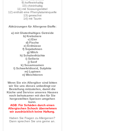
9) koffeeinhaltig
10) chininhaltig
11) mit Süssungsmittel
12) enthält eine Phenylalaminquelle
13) gewachst
14) mit Taurin
Abkürzungen für Allergene-Stoffe:
a) mit Glutenhaltiges Getreide
b) Krebstiere
c) Eier
d) Fische
e) Erdnüsse
f) Sojabohnen
g) Milch
h) Schalenfrüchte
i) Sellerie
j) Senf
k) Sesamsamen
n) Weichtieren
Wenn Sie ein Allergiker sind bitten
wir Sie uns dieses unbedingt vor
Bestellung mitzuteilen, damit die
Küche und Service unseres Hauses
noch behutsamer mit den für Sie
hergestellten Speisen umgehen
kann.
AGB: Für Schäden durch einen
Allergischen Schock übernehmen
wir ausdrücklich keine Haftung.
Haben Sie Fragen zu Allergenen?
Dann sprechen Sie uns gerne an.