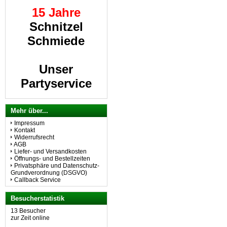
15 Jahre
Schnitzel
Schmiede
Unser
Partyservice
beliefert Sie
gerne.
Mehr über...
Impressum
Kontakt
Widerrufsrecht
A
lle Schnitzel
AGB
Liefer- und Versandkosten
auch vom Kalb
Öffnungs- und Bestellzeiten
Privatsphäre und Datenschutz-
Grundverordnung (DSGVO)
Callback Service
Besucherstatistik
13 Besucher
zur Zeit online