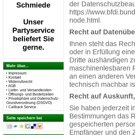
der Datenschutzbeauf
Unser
https://www.bfdi.bund
Partyservice
node.html
.
beliefert Sie
Recht auf Datenübe
gerne.
Ihnen steht das Recht
oder in Erfüllung ein
Dritte aushändigen zu
A
lle Schnitzel
Mehr über...
maschinenlesbaren Fo
auch vom Kalb
Impressum
an einen anderen Vera
Kontakt
Widerrufsrecht
technisch machbar is
AGB
Liefer- und Versandkosten
Öffnungs- und Bestellzeiten
Recht auf Auskunft
Privatsphäre und Datenschutz-
Grundverordnung (DSGVO)
Sie haben jederzeit 
Callback Service
Bestimmungen das Rec
Seite speichern bei
gespeicherten perso
Empfänger und den Z