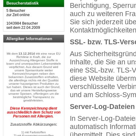
Besucherstatistik
Berichtigung, Sperru
5 Besucher
auch zu weiteren F
zur Zeit online
Sie sich jederzeit ü
1043984 Besucher
seit dem 22.04.2009
Kontaktmöglichkeite
Allergiker Informationen
SSL- bzw. TLS-Vers
Aus Sicherheitsgründ
Mit dem
13.12.2014
tritt eine neue EU
Richtlinie in Kraft, die zur
Inhalte, die Sie an u
Auszeichnung Allergenen Stoffe in
losen und unverpackten Lebensmitteln
verpflichtet. Aus diesem Grund wird
eine SSL-bzw. TLS-Ve
unsere Speisenkarte weiter
Kennzeichnungen neben den
diese Website übermit
bekannten Zusatzstoffen enthalten,
die allerdings nichts mit der Qualität
unserer hauseigenen Produkten zu
verschlüsselte Verbin
tun haben. Dieses ist auch der Grund,
das wir unsere Herstellungsweise
und am Schloss-Symb
unserer Speisen, offenlegen um die
bestmögliche Transparenz zu
gewährleisten.
Server-Log-Dateien
Diese Kennzeichnung dient
ausschließlich dem Schutz von
Personen mit Allergien.
In Server-Log-Dateie
Zusatzstoffe Abkürzungen:
automatisch Informat
1) mit Farbstoffen
übermittelt. Dies sind
2) mit Konservierungsstoffen