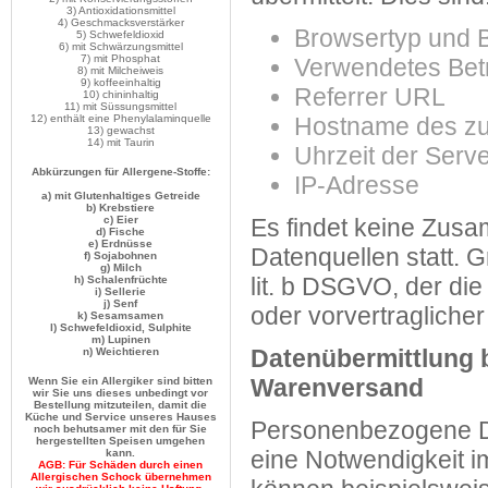
3) Antioxidationsmittel
4) Geschmacksverstärker
Browsertyp und 
5) Schwefeldioxid
6) mit Schwärzungsmittel
7) mit Phosphat
Verwendetes Bet
8) mit Milcheiweis
9) koffeeinhaltig
Referrer URL
10) chininhaltig
11) mit Süssungsmittel
12) enthält eine Phenylalaminquelle
Hostname des zu
13) gewachst
14) mit Taurin
Uhrzeit der Serv
Abkürzungen für Allergene-Stoffe:
IP-Adresse
a) mit Glutenhaltiges Getreide
b) Krebstiere
c) Eier
Es findet keine Zus
d) Fische
e) Erdnüsse
Datenquellen statt. G
f) Sojabohnen
g) Milch
lit. b DSGVO, der die
h) Schalenfrüchte
i) Sellerie
j) Senf
oder vorvertragliche
k) Sesamsamen
Datenübermittlung 
n) Weichtieren
Warenversand
Wenn Sie ein Allergiker sind bitten
wir Sie uns dieses unbedingt vor
Bestellung mitzuteilen, damit die
Küche und Service unseres Hauses
Personenbezogene Dat
noch behutsamer mit den für Sie
hergestellten Speisen umgehen
eine Notwendigkeit i
kann.
AGB: Für Schäden durch einen
Allergischen Schock übernehmen