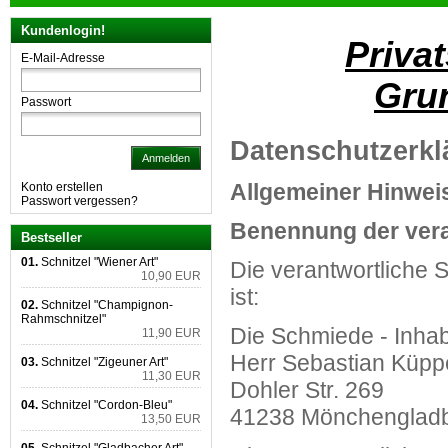
Kundenlogin!
Priva
E-Mail-Adresse
Gru
Passwort
Datenschutzerkl
Anmelden
Allgemeiner Hinweis
Konto erstellen
Passwort vergessen?
Benennung der vera
Bestseller
01.
Schnitzel "Wiener Art"
Die verantwortliche S
10,90 EUR
ist:
02.
Schnitzel "Champignon-
Rahmschnitzel"
Die Schmiede - Inha
11,90 EUR
Herr Sebastian Küpp
03.
Schnitzel "Zigeuner Art"
11,30 EUR
Dohler Str. 269
04.
Schnitzel "Cordon-Bleu"
41238
Mönchenglad
13,50 EUR