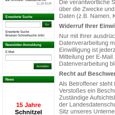
05.
Schnitzel "Gladbacher Art"
Die verantwortliche 
11,30 EUR
über die Zwecke und
Daten (z.B. Namen, K
Erweiterte Suche
Widerruf Ihrer Einw
Go
Erweiterte Suche
Nur mit Ihrer ausdrüc
Browser-Schnellsuche
[
info
]
Datenverarbeitung mög
Newsletter-Anmeldung
Einwilligung ist jede
E-Mail
Mitteilung per E-Mail
Datenverarbeitung bl
Anmelden
Recht auf Beschwer
News
Als Betroffener steht
Verstoßes ein Beschw
15 Jahre
Zuständige Aufsichts
Schnitzel
der Landesdatenschu
Schmiede
Sitz unseres Unterneh