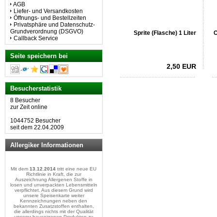
AGB
Liefer- und Versandkosten
Öffnungs- und Bestellzeiten
Privatsphäre und Datenschutz-
Grundverordnung (DSGVO)
Sprite (Flasche) 1 Liter
C
Callback Service
Seite speichern bei
2,50 EUR
Besucherstatistik
8 Besucher
zur Zeit online
1044752 Besucher
seit dem 22.04.2009
Allergiker Informationen
Mit dem
13.12.2014
tritt eine neue EU
Richtlinie in Kraft, die zur
Auszeichnung Allergenen Stoffe in
losen und unverpackten Lebensmitteln
verpflichtet. Aus diesem Grund wird
unsere Speisenkarte weiter
Kennzeichnungen neben den
bekannten Zusatzstoffen enthalten,
die allerdings nichts mit der Qualität
unserer hauseigenen Produkten zu