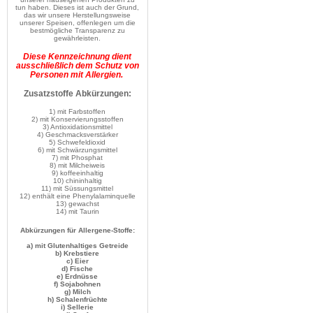
tun haben. Dieses ist auch der Grund,
das wir unsere Herstellungsweise
unserer Speisen, offenlegen um die
bestmögliche Transparenz zu
gewährleisten.
Diese Kennzeichnung dient
ausschließlich dem Schutz von
Personen mit Allergien.
Zusatzstoffe Abkürzungen:
1) mit Farbstoffen
2) mit Konservierungsstoffen
3) Antioxidationsmittel
4) Geschmacksverstärker
5) Schwefeldioxid
6) mit Schwärzungsmittel
7) mit Phosphat
8) mit Milcheiweis
9) koffeeinhaltig
10) chininhaltig
11) mit Süssungsmittel
12) enthält eine Phenylalaminquelle
13) gewachst
14) mit Taurin
Abkürzungen für Allergene-Stoffe:
a) mit Glutenhaltiges Getreide
b) Krebstiere
c) Eier
d) Fische
e) Erdnüsse
f) Sojabohnen
g) Milch
h) Schalenfrüchte
i) Sellerie