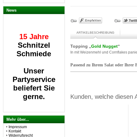
News
15 Jahre
ARTIKELBESCHREIBUNG
Schnitzel
Topping
„
Gold Nugget
“
Schmiede
In mit Weizenmehl und Cornflakes pani
Unser
Passend zu Ihrem Salat oder Ihrer F
Partyservice
beliefert Sie
gerne.
Kunden, welche diesen Ar
A
lle Schnitzel
Mehr über...
auch vom Kalb
Impressum
Kontakt
Widerrufsrecht